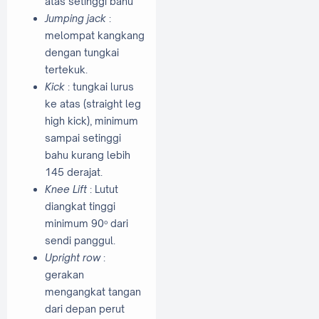
atas setinggi bahu
Jumping jack
:
melompat kangkang
dengan tungkai
tertekuk.
Kick
: tungkai lurus
ke atas (straight leg
high kick), minimum
sampai setinggi
bahu kurang lebih
145 derajat.
Knee Lift
: Lutut
diangkat tinggi
minimum 90ᵒ dari
sendi panggul.
Upright row
:
gerakan
mengangkat tangan
dari depan perut