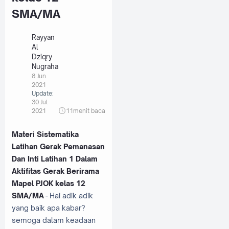
SMA/MA
Rayyan
Al
Dziqry
Nugraha
8 Jun
2021
Update:
30 Jul
2021
11
menit baca
Materi Sistematika
Latihan Gerak Pemanasan
Dan Inti Latihan 1 Dalam
Aktifitas Gerak Berirama
Mapel PJOK kelas 12
SMA/MA
-
Hai adik adik
yang baik apa kabar?
semoga dalam keadaan