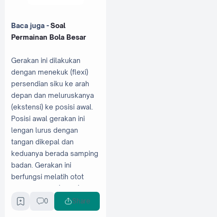
Baca juga -
Soal
Permainan Bola Besar
Gerakan ini dilakukan
dengan menekuk (flexi)
persendian siku ke arah
depan dan meluruskanya
(ekstensi) ke posisi awal.
Posisi awal gerakan ini
lengan lurus dengan
tangan dikepal dan
keduanya berada samping
badan. Gerakan ini
berfungsi melatih otot
lengan depan (bicep) cara
kembali
untuk
Kombinasi
0
Share
gerak kaki dan lengan