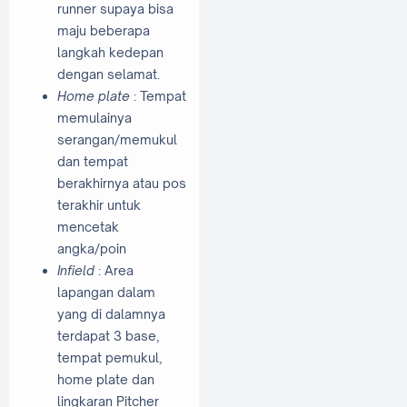
runner supaya bisa
maju beberapa
langkah kedepan
dengan selamat.
Home plate
: Tempat
memulainya
serangan/memukul
dan tempat
berakhirnya atau pos
terakhir untuk
mencetak
angka/poin
Infield
: Area
lapangan dalam
yang di dalamnya
terdapat 3 base,
tempat pemukul,
home plate dan
lingkaran Pitcher