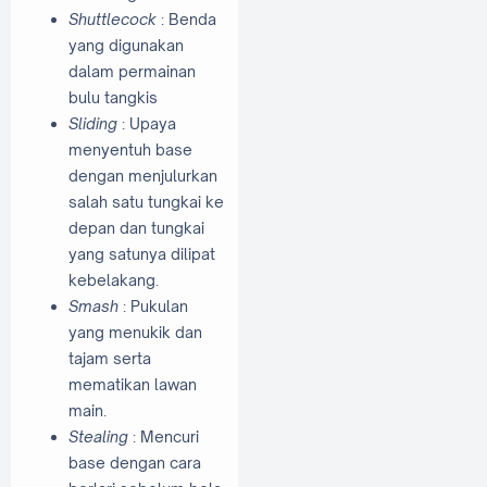
Shuttlecock
: Benda
yang digunakan
dalam permainan
bulu tangkis
Sliding
: Upaya
menyentuh base
dengan menjulurkan
salah satu tungkai ke
depan dan tungkai
yang satunya dilipat
kebelakang.
Smash
: Pukulan
yang menukik dan
tajam serta
mematikan lawan
main.
Stealing
: Mencuri
base dengan cara