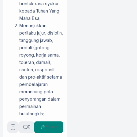
bentuk rasa syukur
kepada Tuhan Yang
Maha Esa;
Menunjukkan
perilaku jujur, disiplin,
tanggung jawab,
peduli (gotong
royong, kerja sama,
toleran, damai),
santun, responsif
dan pro-aktif selama
pembelajaran
merancang pola
penyerangan dalam
permainan
bulutangkis;
Dapat merancang
0
Share
pola penyerangan
dalam permainan