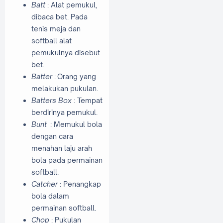
Batt
: Alat pemukul,
dibaca bet. Pada
tenis meja dan
softball alat
pemukulnya disebut
bet.
Batter
: Orang yang
melakukan pukulan.
Batters Box
: Tempat
berdirinya pemukul.
Bunt
: Memukul bola
dengan cara
menahan laju arah
bola pada permainan
softball.
Catcher
: Penangkap
bola dalam
permainan softball.
Chop
: Pukulan