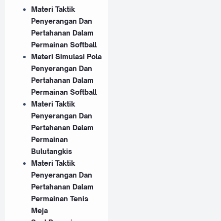
Materi Taktik
Penyerangan Dan
Pertahanan Dalam
Permainan Softball
Materi Simulasi Pola
Penyerangan Dan
Pertahanan Dalam
Permainan Softball
Materi Taktik
Penyerangan Dan
Pertahanan Dalam
Permainan
Bulutangkis
Materi Taktik
Penyerangan Dan
Pertahanan Dalam
Permainan Tenis
Meja