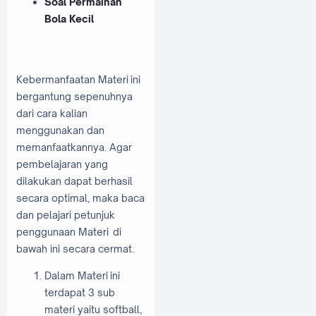
Soal Permainan
Bola Kecil
Kebermanfaatan Materi
ini
bergantung sepenuhnya
dari cara kalian
menggunakan dan
memanfaatkannya. Agar
pembelajaran yang
dilakukan dapat berhasil
secara optimal, maka baca
dan pelajari petunjuk
penggunaan Materi
di
bawah ini secara cermat.
Dalam Materi ini
terdapat 3 sub
materi yaitu softball,