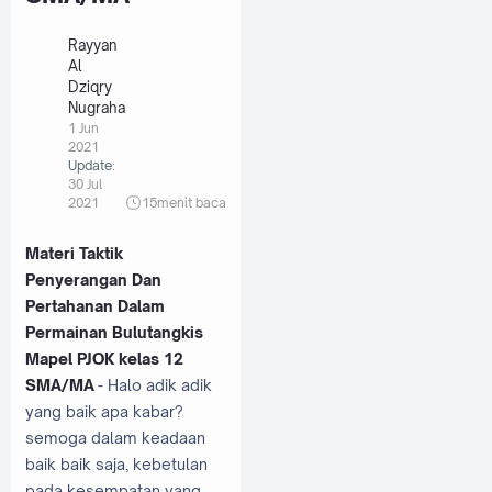
Rayyan
Al
Dziqry
Nugraha
1 Jun
2021
Update:
30 Jul
2021
15
menit baca
Materi Taktik
Penyerangan Dan
Pertahanan Dalam
Permainan Bulutangkis
Mapel PJOK kelas 12
SMA/MA
- Halo adik adik
yang baik apa kabar?
semoga dalam keadaan
baik baik saja, kebetulan
pada kesempatan yang