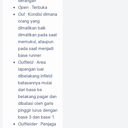
serangan
Open
: Terbuka
Out
: Kondisi dimana
orang yang
dimatikan baik
dimatikan pada saat
memukul, ataupun
pada saat menjadi
base runner
Outfield
: Area
lapangan luar
dibelakang infield
batasannya mulai
dari base ke
belakang pagar dan
dibatasi oleh garis
pinggir lurus dengan
base 3 dan base 1
Outfielder
: Penjaga