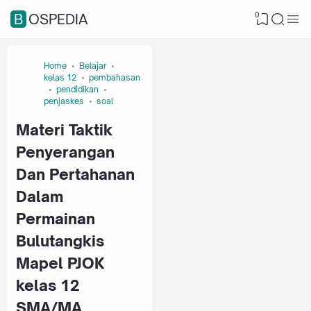
0
BOSPEDIA
Home
Belajar
kelas 12
pembahasan
pendidikan
penjaskes
soal
Materi Taktik
Penyerangan
Dan Pertahanan
Dalam
Permainan
Bulutangkis
Mapel PJOK
kelas 12
SMA/MA