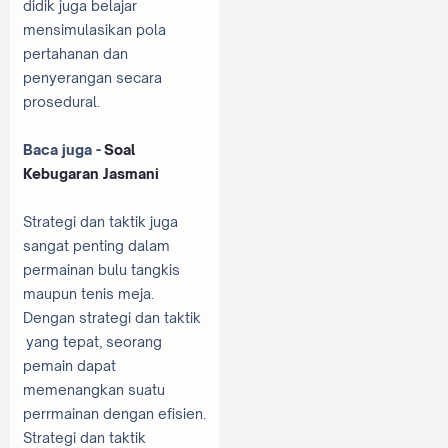
didik juga belajar
mensimulasikan pola
pertahanan dan
penyerangan secara
prosedural.
Baca juga -
Soal
Kebugaran Jasmani
Strategi dan taktik juga
sangat penting dalam
permainan bulu tangkis
maupun tenis meja.
Dengan strategi dan taktik
yang tepat, seorang
pemain dapat
memenangkan suatu
perrmainan dengan efisien.
Strategi dan taktik