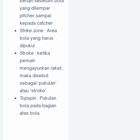
berlari sebelum bola
yang dilempar
pitcher sampai
kepada catcher
Strike zone
: Area
bola yang harus
dipukul
Stroke
: ketika
pemain
mengayunkan raket,
maka disebut
sebagai
‘pukulan’
atau ‘stroke’.
Topspin
: Pukulan
bola pada bagian
atas bola.