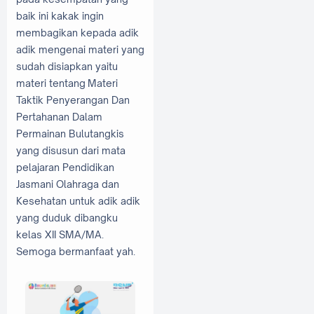
baik ini kakak ingin
membagikan kepada adik
adik mengenai materi yang
sudah disiapkan yaitu
materi tentang Materi
Taktik Penyerangan Dan
Pertahanan Dalam
Permainan Bulutangkis
yang disusun dari mata
pelajaran Pendidikan
Jasmani Olahraga dan
Kesehatan untuk adik adik
yang duduk dibangku
kelas XII SMA/MA.
Semoga bermanfaat yah.