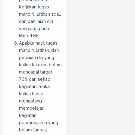
Kerjakan tugas
mandiri, latihan soal,
dan penilaian diri
yang ada pada
Materi ini;
Apabila hasil tugas
mandiri, latihan, dan
peniaian diri yang
kalian lakukan belum
mencapai target
70% dari setiap
kegiatan, maka
kalian harus
mengulang
mempelajari
kegiatan
pembelajaran yang
belum tuntas;