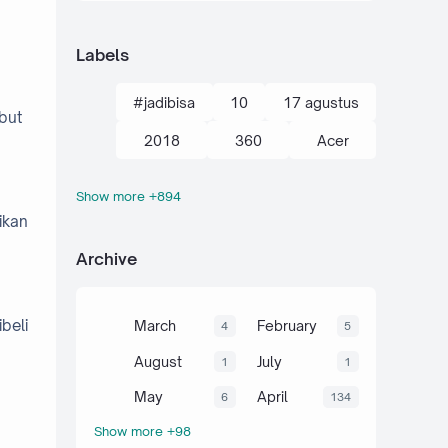
Labels
#jadibisa
10
17 agustus
but
2018
360
Acer
Show more +894
action kamera
adik
ikan
Administrasi
adsense
Archive
agustus
ahli
air
akal
akhir tahun
akuntansi
beli
March
February
4
5
al-quran hadits
alami
alat
August
July
1
1
aljabar
Alkana
amalan
May
April
6
134
Show more +98
Anaerob
Anak
Android