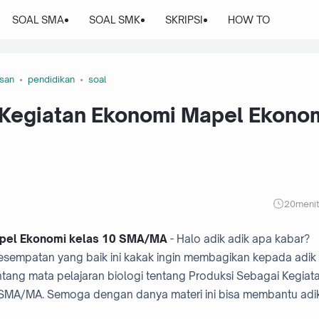
SOAL SMA
SOAL SMK
SKRIPSI
HOW TO
san
pendidikan
soal
 Kegiatan Ekonomi Mapel Ekono
20
meni
apel Ekonomi kelas 10 SMA/MA
- Halo adik adik apa kabar?
sempatan yang baik ini kakak ingin membagikan kepada adik 
entang mata pelajaran biologi tentang Produksi Sebagai Kegiat
0 SMA/MA. Semoga dengan danya materi ini bisa membantu adi