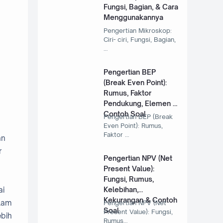
Fungsi, Bagian, & Cara
Menggunakannya
Pengertian Mikroskop:
Ciri- ciri, Fungsi, Bagian,
…
Pengertian BEP
(Break Even Point):
Rumus, Faktor
Pendukung, Elemen &
Contoh Soal
Pengertian BEP (Break
Even Point): Rumus,
Faktor …
an
r
Pengertian NPV (Net
Present Value):
Fungsi, Rumus,
Kelebihan,
ai
Kekurangan & Contoh
alam
Pengertian NPV (Net
Soal
Present Value): Fungsi,
ebih
Rumus…