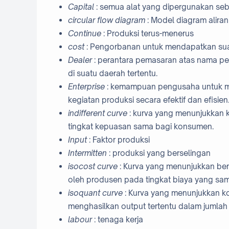
Capital
: semua alat yang dipergunakan se
circular flow diagram
: Model diagram alira
Continue
: Produksi terus-menerus
cost
: Pengorbanan untuk mendapatkan sua
Dealer
: perantara pemasaran atas nama pe
di suatu daerah tertentu.
Enterprise
: kemampuan pengusaha untuk me
kegiatan produksi secara efektif dan efisien
indifferent curve
: kurva yang menunjukkan
tingkat kepuasan sama bagi konsumen.
Input
: Faktor produksi
Intermitten
: produksi yang berselingan
isocost curve
: Kurva yang menunjukkan ber
oleh produsen pada tingkat biaya yang s
isoquant curve
: Kurva yang menunjukkan ko
menghasilkan output tertentu dalam jumla
labour
: tenaga kerja