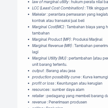
law of marginal utility
: hukum perata nilai b
LCC (Least Cost Combination)
: Titik singg
Makelar
: perantara pemasaran yang kegia
kontrak atau transaksi jual beli
Marginal Cost(MC)
: Tambahan biaya yang ha
tambahan
Marginal Product (MP)
: Produksi Marjinal
Marginal Revenue (MR)
:
Tambahan penerimaa
lagi
Marginal Utility (MU)
: pertambahan (atau p
unit barang tertentu.
output
: Barang atau jasa
production possibility curve
: Kurva kemung
profit or loss
: Keuntungan atau kerugian
resources
: sumber daya alam
retailer
: pedagang yang membeli barang d
revenue
: Penerimaan produsen