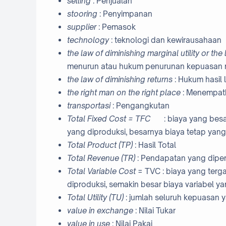
selling
: Penjualan
stooring
: Penyimpanan
supplier
: Pemasok
technology
: teknologi dan kewirausahaan
the law of diminishing marginal utility or the
menurun atau hukum penurunan kepuasan 
the law of diminishing returns
:
Hukum hasil 
the right man on the right place
: Menempat
transportasi
: Pengangkutan
Total Fixed Cost = TFC
: biaya yang bes
yang diproduksi, besarnya biaya tetap yan
Total Product (TP)
: Hasil Total
Total Revenue (TR)
: Pendapatan yang diper
Total Variable Cost
= TVC :
biaya yang terg
diproduksi, semakin besar biaya variabel y
Total Utility (TU)
: jumlah seluruh kepuasan 
value in exchange
: Nilai Tukar
value in use
: Nilai Pakai