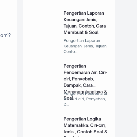
Pengertian Laporan
Keuangan: Jenis,
Tujuan, Contoh, Cara
Membuat & Soal
nomi?
Pengertian Laporan
Keuangan: Jenis, Tujuan,
Conto…
Pengertian
Pencemaran Air: Ciri-
ciri, Penyebab,
Dampak, Cara
Menanggulanginya &
Pengertian Pencemaran
Soal
Air: Ciri-ciri, Penyebab,
D…
Pengertian Logika
Matematika: Ciri-ciri,
Jenis , Contoh Soal &