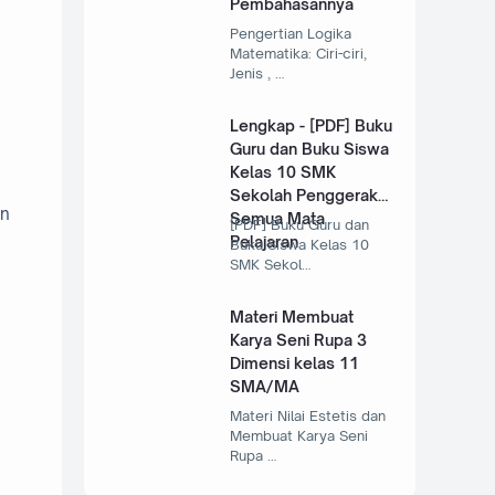
Pembahasannya
Pengertian Logika
Matematika: Ciri-ciri,
Jenis , …
Lengkap - [PDF] Buku
Guru dan Buku Siswa
Kelas 10 SMK
Sekolah Penggerak
an
Semua Mata
[PDF] Buku Guru dan
Pelajaran
Buku Siswa Kelas 10
SMK Sekol…
Materi Membuat
Karya Seni Rupa 3
Dimensi kelas 11
SMA/MA
Materi Nilai Estetis dan
Membuat Karya Seni
Rupa …