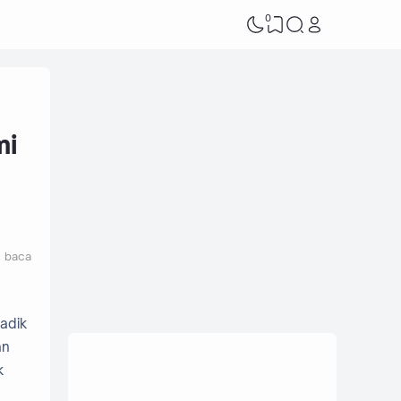
0
mi
t baca
adik
an
k